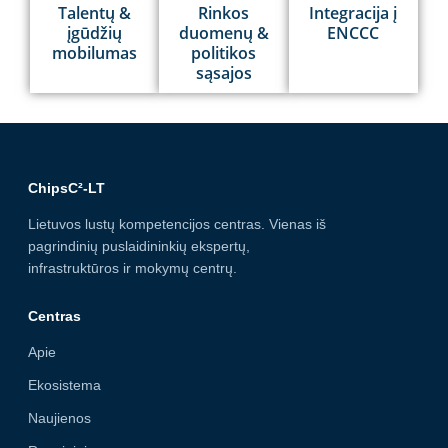
Talentų &
Rinkos
Integracija į
įgūdžių
duomenų &
ENCCC
mobilumas
politikos
sąsajos
ChipsC²-LT
Lietuvos lustų kompetencijos centras. Vienas iš
pagrindinių puslaidininkių ekspertų,
infrastruktūros ir mokymų centrų.
Centras
Apie
Ekosistema
Naujienos