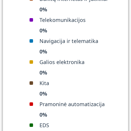
0
%
Telekomunikacijos
0
%
Navigacija ir telematika
0
%
Galios elektronika
0
%
Kita
0
%
Pramoninė automatizacija
0
%
EDS