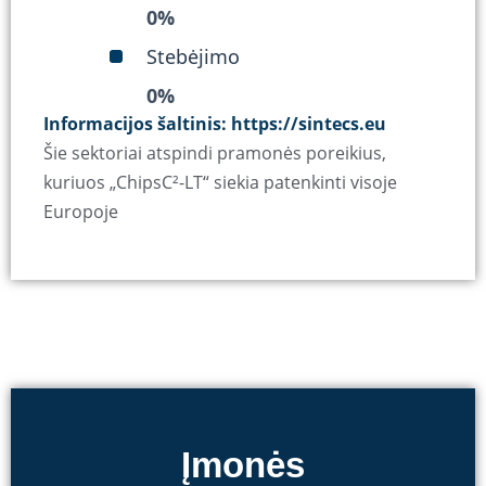
0
%
Stebėjimo
0
%
Informacijos šaltinis: https://sintecs.eu
Šie sektoriai atspindi pramonės poreikius,
kuriuos „ChipsC²-LT“ siekia patenkinti visoje
Europoje
Įmonės