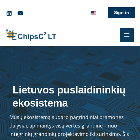
Pereiti
prie
Sign in
turinio
Lietuvos puslaidininkių
ekosistema
Mūsų ekosistemą sudaro pagrindiniai pramonės
dalyviai, apimantys visą vertės grandinę – nuo ​​
integrinių grandinių projektavimo iki surinkimo. Šis