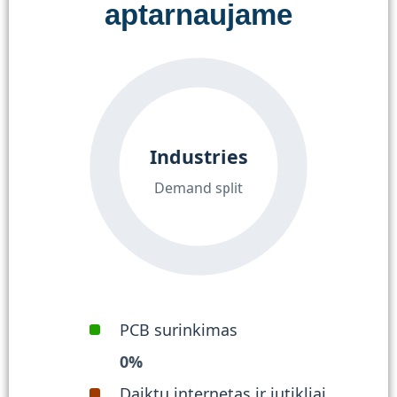
aptarnaujame
Industries
Demand split
PCB surinkimas
0
%
Daiktų internetas ir jutikliai