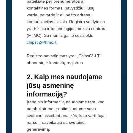
pateikiate per prenumeratos ar
kontaktines formas, pavyzdžiui, jūsų
vardą, pavardę ir el. pašto adresą,
komunikacijos tikslais. Registro valdytojas
yra Fizinių ir technologijos mokslų centras
(FTMC). Su mumis galite susisiekti:
chipsc2@ftmc.lt
.
Registro pavadinimas yra: „ChipsC²-LT“
abonentų ir kontaktų registras.
2. Kaip mes naudojame
jūsų asmeninę
informaciją?
Įrenginio informaciją naudojame tam, kad
patobulintume ir optimizuotume savo
svetainę, įskaitant analizės, kaip vartotojai
naršo ir sąveikauja su svetaine,
generavimą.