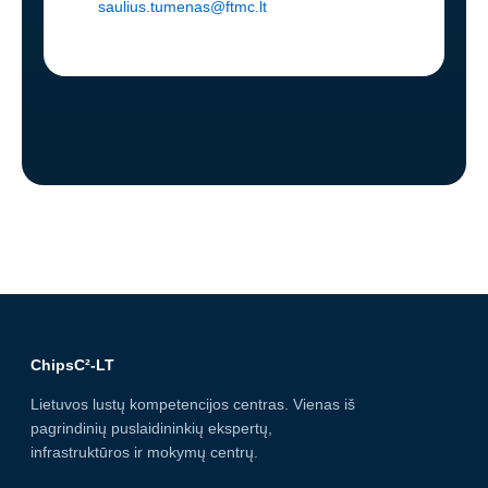
saulius.tumenas@ftmc.l
t
ChipsC²-LT
Lietuvos lustų kompetencijos centras. Vienas iš
pagrindinių puslaidininkių ekspertų,
infrastruktūros ir mokymų centrų.