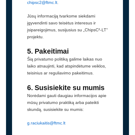
chipsc2@ftmc.lt
.
Jūsų informaciją tvarkome siekdami
įgyvendinti savo teisėtus interesus ir
įsipareigojimus, susijusius su „ChipsC²-LT“
projektu.
5. Pakeitimai
Šią privatumo politiką galime laikas nuo
laiko atnaujinti, kad atspindėtume veiklos,
teisinius ar reguliavimo pakeitimus.
6. Susisiekite su mumis
Norėdami gauti daugiau informacijos apie
mūsų privatumo praktiką arba pateikti
skundą, susisiekite su mumis:
g.raciukaitis@ftmc.lt