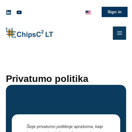
Pereiti
prie
Sign in
turinio
Privatumo politika
Šioje privatumo politikoje aprašoma, kaip