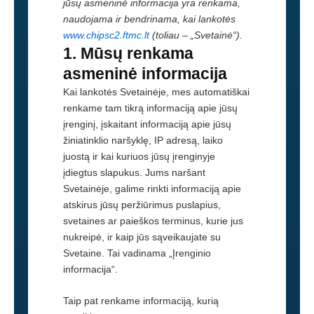
jūsų asmeninė informacija yra renkama,
naudojama ir bendrinama, kai lankotės
www.chipsc2.ftmc.lt
(toliau – „Svetainė“).
1. Mūsų renkama
asmeninė informacija
Kai lankotės Svetainėje, mes automatiškai
renkame tam tikrą informaciją apie jūsų
įrenginį, įskaitant informaciją apie jūsų
žiniatinklio naršyklę, IP adresą, laiko
juostą ir kai kuriuos jūsų įrenginyje
įdiegtus slapukus. Jums naršant
Svetainėje, galime rinkti informaciją apie
atskirus jūsų peržiūrimus puslapius,
svetaines ar paieškos terminus, kurie jus
nukreipė, ir kaip jūs sąveikaujate su
Svetaine. Tai vadinama „Įrenginio
informacija“.
Taip pat renkame informaciją, kurią