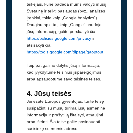
teikėjais, kurie padeda mums valdyti mūsų
Svetainę ir teikti paslaugas (pvz., analizės
įrankiai, tokie kaip „Google Analytics“).
Daugiau apie tai, kaip „Google“ naudoja
jūsų informaciją, galite perskaityti čia:
https://policies.google.com/privacy
ir
atsisakyti čia:
https://tools.google.com/dlpage/gaoptout
.
Taip pat galime dalytis jūsų informacija,
kad įvykdytume teisinius įsipareigojimus
arba apsaugotume savo teisines teises.
4. Jūsų teisės
Jei esate Europos gyventojas, turite teisę
susipažinti su mūsų turima jūsų asmenine
informacija ir prašyti ją ištaisyti, atnaujinti
arba ištrinti. Šia teise galite pasinaudoti
susisiekę su mumis adresu