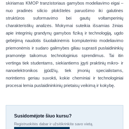
skiriamas KMOP tranzistoriaus gamybos modeliavimo eigai –
nuo pradinės silicio plokštelės paruošimo iki galutinės
struktūros suformavimo bei gautų voltamperinių
charakteristikų analizės. Mokymai suteikia išsamias žinias
apie integrinių grandynų gamybos fiziką ir technologiją, ugdo
gebėjimą naudotis šiuolaikinėmis kompiuterinio modeliavimo
priemonėmis ir sudaro galimybes giliau suprasti puslaidininkių
pramonėje taikomus technologinius sprendimus. Tai itin
vertinga tiek studentams, siekiantiems įgyti praktinių mikro- ir
nanoelektronikos įgūdžių, tiek įmonių specialistams,
norintiems geriau suvokti, kokie cheminiai ir technologiniai
procesai lemia puslaidininkinių prietaisų veikimą ir kokybę.
Susidomėjote šiuo kursu?
Registruokitės dabar ir užsitikrinkite savo vietą.