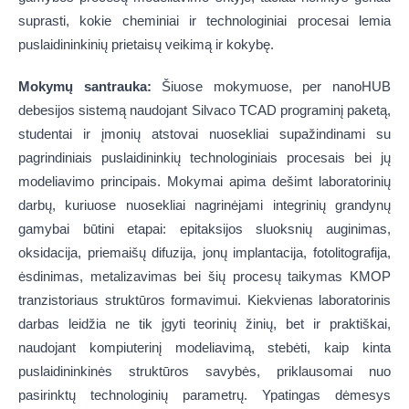
suprasti, kokie cheminiai ir technologiniai procesai lemia
puslaidininkinių prietaisų veikimą ir kokybę.
Mokymų santrauka:
Šiuose mokymuose, per nanoHUB
debesijos sistemą naudojant Silvaco TCAD programinį paketą,
studentai ir įmonių atstovai nuosekliai supažindinami su
pagrindiniais puslaidininkių technologiniais procesais bei jų
modeliavimo principais. Mokymai apima dešimt laboratorinių
darbų, kuriuose nuosekliai nagrinėjami integrinių grandynų
gamybai būtini etapai: epitaksijos sluoksnių auginimas,
oksidacija, priemaišų difuzija, jonų implantacija, fotolitografija,
ėsdinimas, metalizavimas bei šių procesų taikymas KMOP
tranzistoriaus struktūros formavimui. Kiekvienas laboratorinis
darbas leidžia ne tik įgyti teorinių žinių, bet ir praktiškai,
naudojant kompiuterinį modeliavimą, stebėti, kaip kinta
puslaidininkinės struktūros savybės, priklausomai nuo
pasirinktų technologinių parametrų. Ypatingas dėmesys