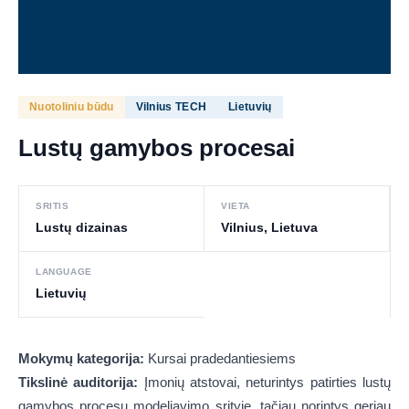
Nuotoliniu būdu
Vilnius TECH
Lietuvių
Lustų gamybos procesai
SRITIS
VIETA
Lustų dizainas
Vilnius, Lietuva
LANGUAGE
Lietuvių
Mokymų kategorija:
Kursai pradedantiesiems
Tikslinė auditorija:
Įmonių atstovai, neturintys patirties lustų
gamybos procesų modeliavimo srityje, tačiau norintys geriau