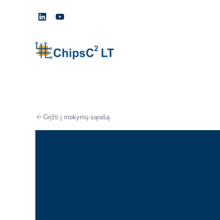
Pereiti
prie
turinio
Grįžti į mokymų sąrašą