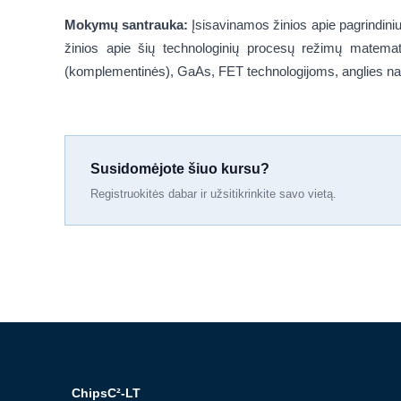
Mokymų santrauka:
Įsisavinamos žinios apie pagrindiniu
žinios apie šių technologinių procesų režimų matemat
(komplementinės), GaAs, FET technologijoms, anglies nan
Susidomėjote šiuo kursu?
Registruokitės dabar ir užsitikrinkite savo vietą.
ChipsC²-LT