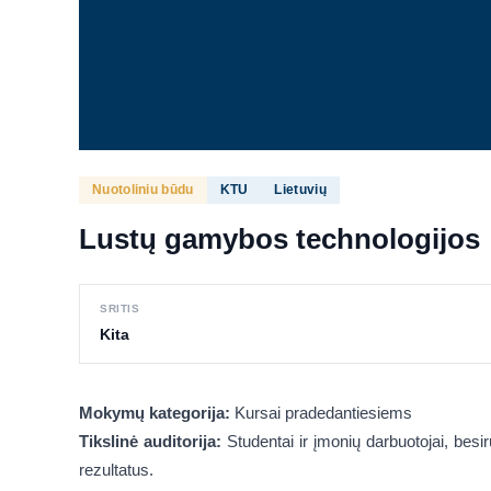
Nuotoliniu būdu
KTU
Lietuvių
Lustų gamybos technologijos
SRITIS
Kita
Mokymų kategorija:
Kursai pradedantiesiems
Tikslinė auditorija:
Studentai ir įmonių darbuotojai, besi
rezultatus.