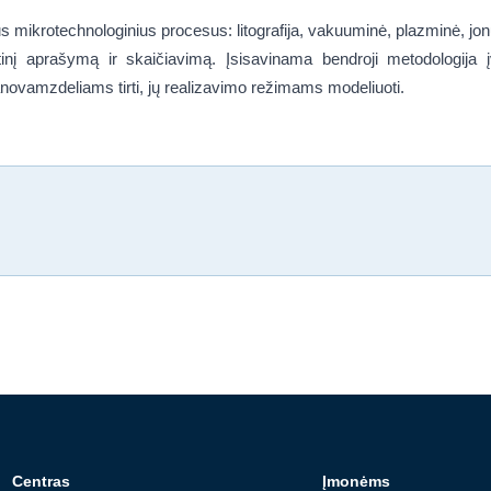
s mikrotechnologinius procesus: litografija, vakuuminė, plazminė, jon
inį aprašymą ir skaičiavimą. Įsisavinama bendroji metodologija
ovamzdeliams tirti, jų realizavimo režimams modeliuoti.
Centras
Įmonėms