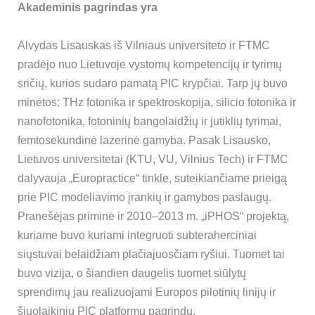
Akademinis pagrindas yra
Alvydas Lisauskas iš Vilniaus universiteto ir FTMC
pradėjo nuo Lietuvoje vystomų kompetencijų ir tyrimų
sričių, kurios sudaro pamatą PIC krypčiai. Tarp jų buvo
minėtos: THz fotonika ir spektroskopija, silicio fotonika ir
nanofotonika, fotoninių bangolaidžių ir jutiklių tyrimai,
femtosekundinė lazerinė gamyba. Pasak Lisausko,
Lietuvos universitetai (KTU, VU, Vilnius Tech) ir FTMC
dalyvauja „Europractice“ tinkle, suteikiančiame prieigą
prie PIC modeliavimo įrankių ir gamybos paslaugų.
Pranešėjas priminė ir 2010–2013 m. „iPHOS“ projektą,
kuriame buvo kuriami integruoti subteraherciniai
siųstuvai belaidžiam plačiajuosčiam ryšiui. Tuomet tai
buvo vizija, o šiandien daugelis tuomet siūlytų
sprendimų jau realizuojami Europos pilotinių linijų ir
šiuolaikinių PIC platformų pagrindu.