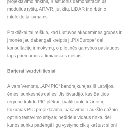
projektavimo rinkinių ir aštuonis demonstracinius
modulius ryšių, AR/VR, jutiklių, LiDAR ir dirbtinio
intelekto taikymams.
Praktiškai tai reiškia, kad Lietuvos akademinės grupės ir
įmonės jau dabar gali kreiptis į „PIXEurope“ dėl
konsultacijų ir mokymų, o pilotinės gamybos paslaugos
taps prieinamos artimiausiais metais.
Barjerai įvardyti tiesiai
Aivars Vembris, „AP4PIC“ bendraįkūrėjas iš Latvijos,
ėmėsi sunkesnės dalies. Jis išvardijo, kas Baltijos
regione trukdo PIC plėtrai: kvalifikuotų inžinierių
trūkumas PIC projektavimo, pakavimo ir aukšto dažnio
optinio testavimo srityse; nedidelė vidaus rinka, dėl
kurios sunku padengti ilgų vystymo ciklų kaštus; silpni