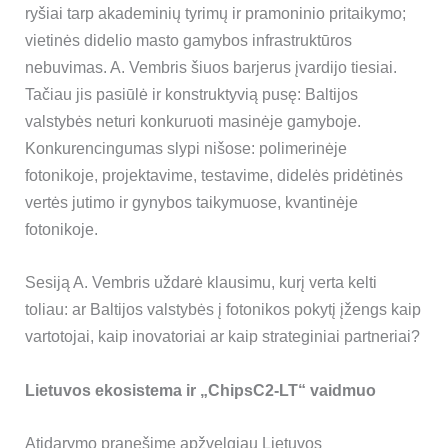
ryšiai tarp akademinių tyrimų ir pramoninio pritaikymo;
vietinės didelio masto gamybos infrastruktūros
nebuvimas. A. Vembris šiuos barjerus įvardijo tiesiai.
Tačiau jis pasiūlė ir konstruktyvią pusę: Baltijos
valstybės neturi konkuruoti masinėje gamyboje.
Konkurencingumas slypi nišose: polimerinėje
fotonikoje, projektavime, testavime, didelės pridėtinės
vertės jutimo ir gynybos taikymuose, kvantinėje
fotonikoje.
Sesiją A. Vembris uždarė klausimu, kurį verta kelti
toliau: ar Baltijos valstybės į fotonikos pokytį įžengs kaip
vartotojai, kaip inovatoriai ar kaip strateginiai partneriai?
Lietuvos ekosistema ir „ChipsC2-LT“ vaidmuo
Atidarymo pranešime apžvelgiau Lietuvos