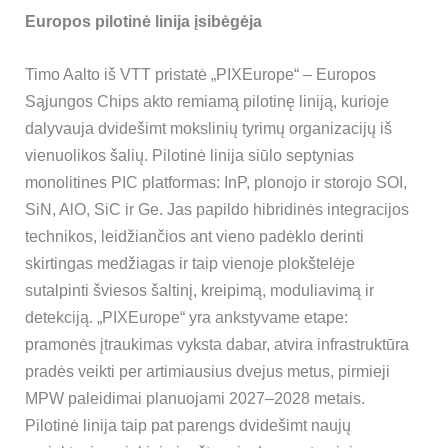
Europos pilotinė linija įsibėgėja
Timo Aalto iš VTT pristatė „PIXEurope“ – Europos
Sąjungos Chips akto remiamą pilotinę liniją, kurioje
dalyvauja dvidešimt mokslinių tyrimų organizacijų iš
vienuolikos šalių. Pilotinė linija siūlo septynias
monolitines PIC platformas: InP, plonojo ir storojo SOI,
SiN, AlO, SiC ir Ge. Jas papildo hibridinės integracijos
technikos, leidžiančios ant vieno padėklo derinti
skirtingas medžiagas ir taip vienoje plokštelėje
sutalpinti šviesos šaltinį, kreipimą, moduliavimą ir
detekciją. „PIXEurope“ yra ankstyvame etape:
pramonės įtraukimas vyksta dabar, atvira infrastruktūra
pradės veikti per artimiausius dvejus metus, pirmieji
MPW paleidimai planuojami 2027–2028 metais.
Pilotinė linija taip pat parengs dvidešimt naujų