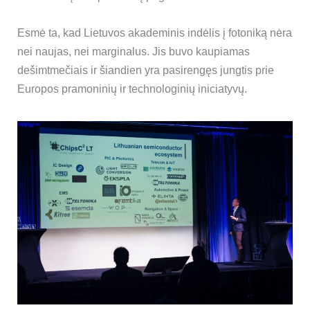
Esmė ta, kad Lietuvos akademinis indėlis į fotoniką nėra
nei naujas, nei marginalus. Jis buvo kaupiamas
dešimtmečiais ir šiandien yra pasirengęs jungtis prie
Europos pramoninių ir technologinių iniciatyvų.