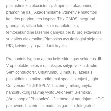
puslaidininkių ekosistemą. Ji apima ir akademinę, ir
pramoninę dalį. Akademiniame lygmenyje matomos
keturios pagrindinės kryptys: THz CMOS integruoti
grandynai, silicio fotonika ir nanofotonika,
femtosekundinė lazerinė gamyba bei IC projektavimas
su galios elektronika. Pirmosios trys tiesiogiai siejasi su
PIC, ketvirtoji yra papildanti kryptis.
Pramoninis lygmuo apima kelis skirtingus sektorius. III-
V optoelektronikos ir epitaksijos srityje veikia „Brolis
Semiconductors“. Ultratrumpųjų impulsų lazeriais
puslaidininkių mikroapdirbimui specializuojasi „Light
Conversion“ ir „EKSPLA“. Lazerinę mikrogamybą ir
nanostruktūrų rašymą vysto „Akoneer“, „Femtika“,
„Workshop of Photonics“ – šie metodai naudojami ir PIC
pakavime. Lazerinius modulius gamina „Integrated