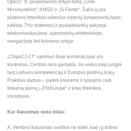
Optics“. IC projektavimo srityje dirba „Lime
Microsystems“, KMSD ir „Si Femto“. Šalia jų yra
platesnis fotonikos sektorius (optinių komponentų bazė,
jutikliai, THz sistemos) ir puslaidininkių taikymai
telekomunikacijose, automobilių elektronikoje,
navigacijoje bei kosmoso srityje.
„ChipsC2-LT“ vaidmuo šioje konstrukcijoje yra
konkretus. Centras nėra gamykla. Jis veikia kaip jungtis
tarp Lietuvos kompetencijų ir Europos pilotinių linijų.
Praktinis darbas – padėti įmonėms ir tyrėjams rasti
tinkamą įėjimą į „PIXEurope“ ir kitas fotonikos
iniciatyvas.
Kur klausimas veda toliau
A. Vembrio klausimas svarbus ne todėl, kad į jį būtina