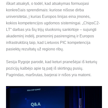
iškart atsakyti, o todėl, kad atsakymas formuojasi
konkrečiais sprendimais: kuriose nišose dirba
universitetai, į kurias Europos linijas eina įmonės,
kokios kompetencijos ugdomos sistemingai. „ChipsC2-
LT“ darbas yra šių trijų sluoksnių sankirtoje – sujungti
akademinį indėlį, pramoninį pasirengimą ir Europos
infrastruktūrą taip, kad Lietuvos PIC kompetencija
pasiektų rezultatų už regiono ribų.
Sesija Rygoje parodė, kad keturi pranešėjai iš keturių
pozicijų kalbėjo apie tą patį iš skirtingų pusių.
Pagrindas, maršrutas, barjerai ir nišos yra matomi.