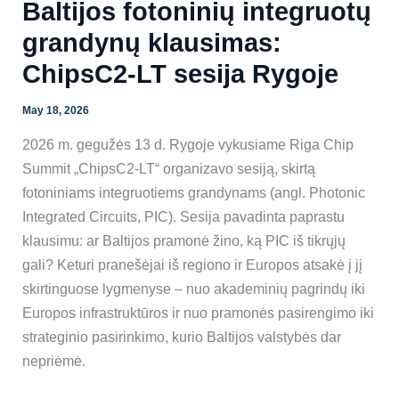
Baltijos fotoninių integruotų
grandynų klausimas:
ChipsC2-LT sesija Rygoje
May 18, 2026
2026 m. gegužės 13 d. Rygoje vykusiame Riga Chip
Summit „ChipsC2-LT“ organizavo sesiją, skirtą
fotoniniams integruotiems grandynams (angl. Photonic
Integrated Circuits, PIC). Sesija pavadinta paprastu
klausimu: ar Baltijos pramonė žino, ką PIC iš tikrųjų
gali? Keturi pranešėjai iš regiono ir Europos atsakė į jį
skirtinguose lygmenyse – nuo akademinių pagrindų iki
Europos infrastruktūros ir nuo pramonės pasirengimo iki
strateginio pasirinkimo, kurio Baltijos valstybės dar
nepriėmė.